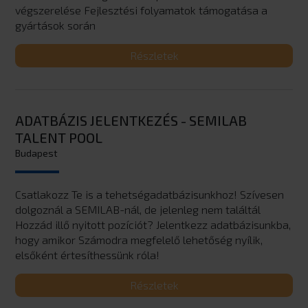
végszerelése Fejlesztési folyamatok támogatása a
gyártások során
Részletek
ADATBÁZIS JELENTKEZÉS - SEMILAB
TALENT POOL
Budapest
Csatlakozz Te is a tehetségadatbázisunkhoz! Szívesen
dolgoznál a SEMILAB-nál, de jelenleg nem találtál
Hozzád illő nyitott pozíciót? Jelentkezz adatbázisunkba,
hogy amikor Számodra megfelelő lehetőség nyílik,
elsőként értesíthessünk róla!
Részletek