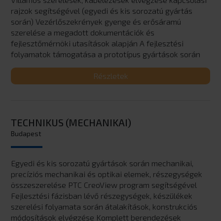
rajzok segítségével (egyedi és kis sorozatú gyártás
során) Vezérlőszekrények gyenge és erősáramú
szerelése a megadott dokumentációk és
fejlesztőmérnöki utasítások alapján A fejlesztési
folyamatok támogatása a prototípus gyártások során
Részletek
TECHNIKUS (MECHANIKAI)
Budapest
Egyedi és kis sorozatú gyártások során mechanikai,
precíziós mechanikai és optikai elemek, részegységek
összeszerelése PTC CreoView program segítségével
Fejlesztési fázisban lévő részegységek, készülékek
szerelési folyamata során átalakítások, konstrukciós
módosítások elvégzése Komplett berendezések