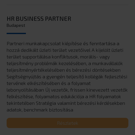
HR BUSINESS PARTNER
Budapest
Partneri munkakapcsolat kiépítése és fenntartása a
hozzá dedikált üzleti terület vezetőivel A kijelölt üzleti
terület supportálása konfliktusok, morális- vagy
teljesítmény problémák kezelésében, a munkavállalók
teljesítményértékelésében és bérezési döntésekben
Segítségnyújtás a gyengén teljesítő kollégák fejlesztési
tervének elkészítésében és a folyamat
lebonyolításában Új vezetők, frissen kinevezett vezetők
felkészítése, folyamatos edukációja a HR folyamatok
tekintetében Stratégia valamint bérezési kérdésekben
adatok, benchmark biztosítása
Részletek