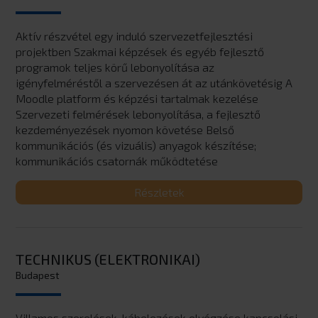
Aktív részvétel egy induló szervezetfejlesztési
projektben Szakmai képzések és egyéb fejlesztő
programok teljes körű lebonyolítása az
igényfelméréstől a szervezésen át az utánkövetésig A
Moodle platform és képzési tartalmak kezelése
Szervezeti felmérések lebonyolítása, a fejlesztő
kezdeményezések nyomon követése Belső
kommunikációs (és vizuális) anyagok készítése;
kommunikációs csatornák működtetése
Részletek
TECHNIKUS (ELEKTRONIKAI)
Budapest
Villamos szerelések, kábelezések elvégzése kapcsolási