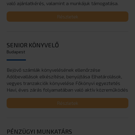
való ajánlatkérés, valamint a munkájuk támogatása.
Részletek
SENIOR KÖNYVELŐ
Budapest
Bejövő számlák könyvelésének ellenőrzése
Adóbevallások elkészítése, benyújtása Elhatárolások,
vegyes tranzakciók könyvelése Főkönyvi egyeztetés
Havi, éves zárás folyamatában való aktív közreműködés
Részletek
PÉNZÜGYI MUNKATÁRS