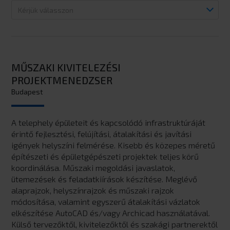
A
a
Kérjük válasszon
jelölőnégyzetek
pozíciók
kapcsolásakor
listája.
frissülni
fog
a
MŰSZAKI KIVITELEZÉSI
pozíciók
PROJEKTMENEDZSER
listája.
Budapest
A telephely épületeit és kapcsolódó infrastruktúráját
érintő fejlesztési, felújítási, átalakítási és javítási
igények helyszíni felmérése. Kisebb és közepes méretű
építészeti és épületgépészeti projektek teljes körű
koordinálása. Műszaki megoldási javaslatok,
ütemezések és feladatkiírások készítése. Meglévő
alaprajzok, helyszínrajzok és műszaki rajzok
módosítása, valamint egyszerű átalakítási vázlatok
elkészítése AutoCAD és/vagy Archicad használatával.
Külső tervezőktől, kivitelezőktől és szakági partnerektől