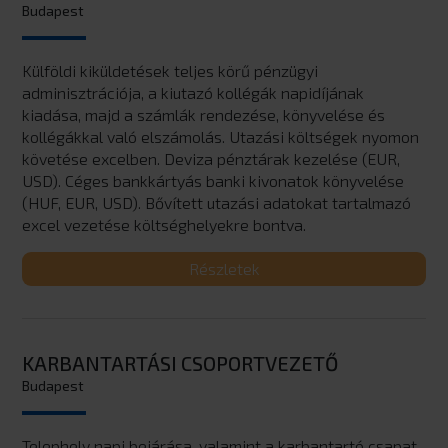
Budapest
Külföldi kiküldetések teljes körű pénzügyi
adminisztrációja, a kiutazó kollégák napidíjának
kiadása, majd a számlák rendezése, könyvelése és
kollégákkal való elszámolás. Utazási költségek nyomon
követése excelben. Deviza pénztárak kezelése (EUR,
USD). Céges bankkártyás banki kivonatok könyvelése
(HUF, EUR, USD). Bővített utazási adatokat tartalmazó
excel vezetése költséghelyekre bontva.
Részletek
KARBANTARTÁSI CSOPORTVEZETŐ
Budapest
Telephely napi bejárása, valamint a karbantartó csapat