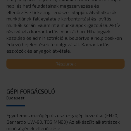
napi és heti feladatainak megszervezése és
ellenőrzése ticketing rendszer alapján. Alvállalkozók
munkájának felügyelete a karbantartási és javítási
munkák során, valamint a munkalapok igazolása. Aktív
részvétel a karbantartási munkákban. Hibajegyek
kezelése és adminisztrációja, beleértve a help desk-en
érkező bejelentések feldolgozását. Karbantartási
eszközök és anyagok átvétele.
Részletek
GÉPI FORGÁCSOLÓ
Budapest
Egyetemes marógép és esztergagép kezelése (FN20,
Bernardo UW-90, TOS MN80) Az elkészült alkatrészek
minőségének ellenőrzése