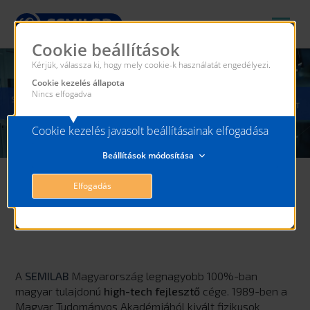
Cookie beállítások
Kérjük, válassza ki, hogy mely cookie-k használatát engedélyezi.
Cookie kezelés állapota
Nincs elfogadva
Cookie kezelés javasolt beállításainak elfogadása
Beállítások módosítása
Elfogadás
KIK VAGYUNK?
A
SEMILAB
Magyarország legnagyobb 100%-ban
magyar tulajdonú
high-tech fejlesztő
cége. 1989-ben a
Magyar Tudományos Akadémiából kivált fizikusok