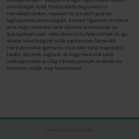
lehetőségük nyílik testközelből megismerni a
mikroelektronika-, napelem és a kijelző gyártás
legfejlettebb technológiáit. Kiemelt figyelmet fordítunk
arra, hogy munkatársaink azonnal értesüljenek az
iparágakban zajló változásokról és fejlesztésekről, így
általuk lehetőségünk nyílik partnereink felmerülő
méréstechnikai igényeire rövid időn belül megoldást
találni. Büszkék vagyunk rá, hogy munkatársaink
szükség esetén a világ bármely pontján önállóan és
felelősen oldják meg feladataikat.
ADATKEZELÉSI SZABÁLYZAT