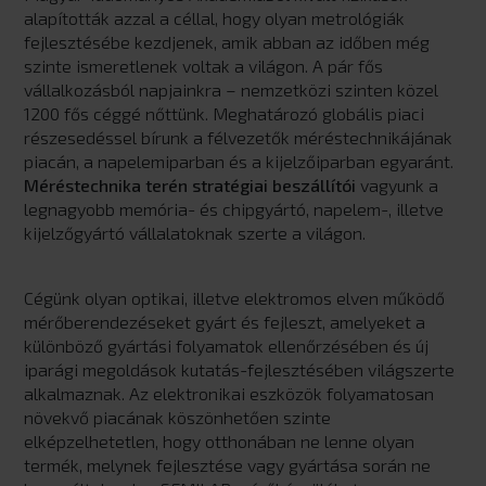
alapították azzal a céllal, hogy olyan metrológiák
fejlesztésébe kezdjenek, amik abban az időben még
szinte ismeretlenek voltak a világon. A pár fős
vállalkozásból napjainkra – nemzetközi szinten közel
1200 fős céggé nőttünk. Meghatározó globális piaci
részesedéssel bírunk a félvezetők méréstechnikájának
piacán, a napelemiparban és a kijelzőiparban egyaránt.
Méréstechnika terén stratégiai beszállítói
vagyunk a
legnagyobb memória- és chipgyártó, napelem-, illetve
kijelzőgyártó vállalatoknak szerte a világon.
Cégünk olyan optikai, illetve elektromos elven működő
mérőberendezéseket gyárt és fejleszt, amelyeket a
különböző gyártási folyamatok ellenőrzésében és új
iparági megoldások kutatás-fejlesztésében világszerte
alkalmaznak. Az elektronikai eszközök folyamatosan
növekvő piacának köszönhetően szinte
elképzelhetetlen, hogy otthonában ne lenne olyan
termék, melynek fejlesztése vagy gyártása során ne