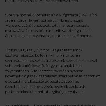
használtak volna SEMILAB mérőkészüléket.
Sikerünkhöz nélkülözhetetlen a világszerte (USA, Kína,
Japán, Korea, Tajvan, Szingapúr, Németország,
Magyarország) foglalkoztatott, magasan képzett
munkavállalóink szakértelme, elhivatottsága, és az
általuk végzett folyamatos kutató-fejlesztő munka.
Fizikus, vegyész-, villamos- és gépészmérnök,
szoftverfejlesztő kollégáink munkájuk során
szerteágazó tapasztalatra tesznek szert, hiszen részt
vehetnek a mérőeszközök gyártásának teljes
folyamatában. A fejlesztést követően nyomon
követhetik a gépek szerelését, szerepet vállalhatnak az
elkészült mérőkészülékek tesztelésében és
üzembehelyezésében, végül pedig ők azok, akik
partnereinknek technikai segítséget nyújtanak.
Kollégáinknak-− Magyarországon egyedülálló módon −